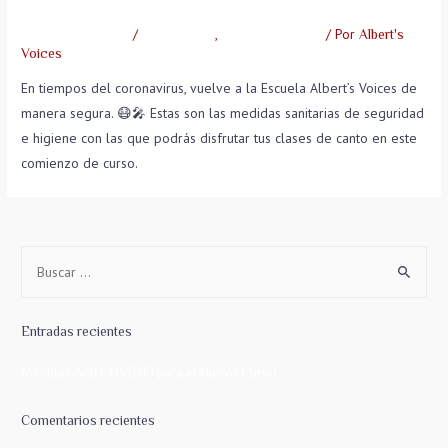
Medidas Anti COVID19 para el Nuevo Curso
/
,
/ Por
1.673 comentarios
Coronavirus
Escuela y Clases
Albert's
Voices
En tiempos del coronavirus, vuelve a la Escuela Albert’s Voices de
manera segura. 😷🎤 Estas son las medidas sanitarias de seguridad
e higiene con las que podrás disfrutar tus clases de canto en este
comienzo de curso.
Entradas recientes
Medidas Anti COVID19 para el Nuevo Curso
Comentarios recientes