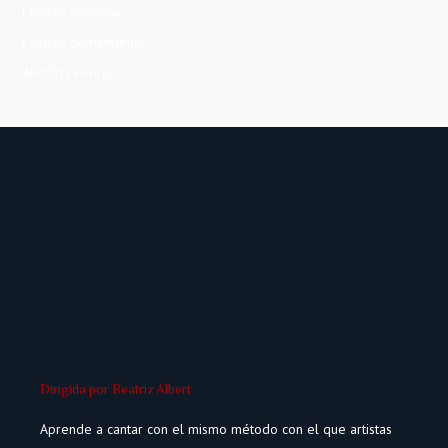
Feed de entradas
Feed de comentarios
WordPress.org
Dirigida por Beatriz Albert
Aprende a cantar con el mismo método con el que artistas